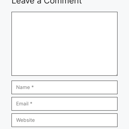
Leave a Comment
Comment
Name
Email
Website