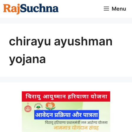
Skip
Menu
to
content
chirayu ayushman
yojana